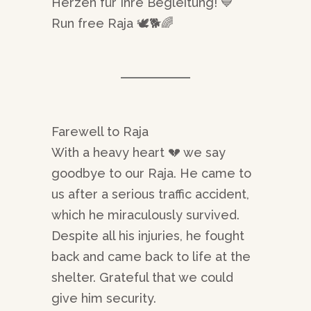
Herzen für Ihre Begleitung! 💙
Run free Raja 🕊️🐕🌈
Farewell to Raja
With a heavy heart 💔 we say
goodbye to our Raja. He came to
us after a serious traffic accident,
which he miraculously survived.
Despite all his injuries, he fought
back and came back to life at the
shelter. Grateful that we could
give him security.