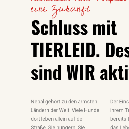
eine Zukunft
Schluss mit
TIERLEID. De
sind WIR akti
Nepal gehört zu den ärmsten
Der Ein
Ländern der Welt. Viele Hunde
ihrem T
dort leben allein auf der
bereits
Straße. Sie hungern. Sie
das Lebe