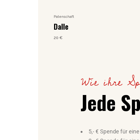
Patenschaft
Dalle
20
€
Wie ihre Sp
Jede Sp
5,- € Spende für eine