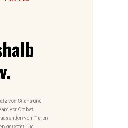
shalb
v.
satz von Sneha und
eam vor Ort hat
 tausenden von Tieren
n gerettet. Die