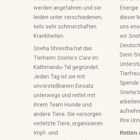
werden angefahren und sie
Energie 
leiden unter verschiedenen,
dieser 
teils sehr schmerzhaften
uns eno
Krankheiten.
wir
Sne
Deutsch
Sneha Shrestha hat das
Denn Sn
Tierheim
im
Sneha’s Care
Unterst
Kathmandu-Tal gegründet.
Tierfreu
Jeden Tag ist sie mit
Spende 
unvorstellbarem Einsatz
Sneha’s
unterwegs und rettet mit
arbeiten
ihrem Team Hunde und
aufnehm
andere Tiere. Sie versorgen
Ihre Un
verletzte Tiere, organisieren
Impf- und
Retten 