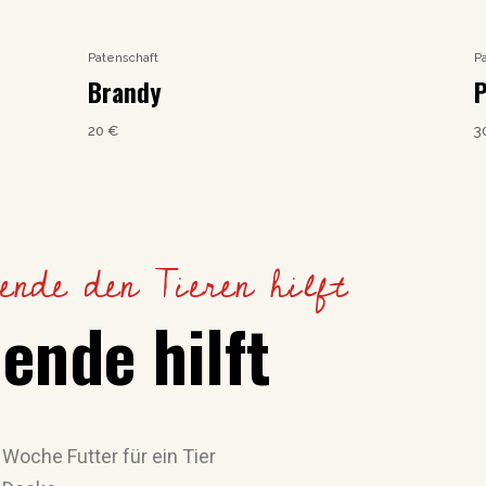
Patenschaft
P
Brandy
20
€
3
ende den Tieren hilft
ende hilft
 Woche Futter für ein Tier