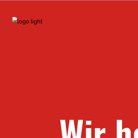
Wir h